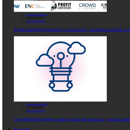
Crowdinvesting
/
20/02/2019
/
No Comment
Rynek kapitałowy bogatszy o innowacje – konferencja 26.02. w 
Crowdinvesting
/
19/09/2018
/
No Comment
Crowdinvesting jedyną realną szansą dla startupu – relacja z de
Kontakt