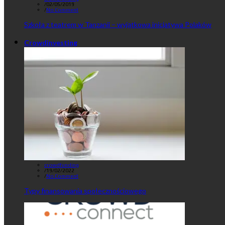
/
02/05/2019
/
No Comment
Szkoła z teatrem w Tanzanii – wyjątkowa inicjatywa Polaków
Crowdinvesting
crowdfunding
/
19/02/2022
/
No Comment
Typy finansowania społecznościowego