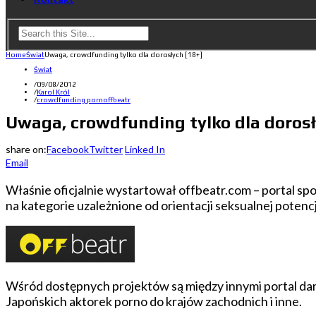
Home
Świat
Uwaga, crowdfunding tylko dla dorosłych [18+]
Świat
/
09/08/2012
/
Karol Król
/
crowdfunding porn
offbeatr
Uwaga, crowdfunding tylko dla dorosł
share on:
Facebook
Twitter
Linked In
Email
Właśnie oficjalnie wystartował offbeatr.com – portal s
na kategorie uzależnione od orientacji seksualnej potenc
Wśród dostępnych projektów są między innymi portal da
Japońskich aktorek porno do krajów zachodnich i inne.