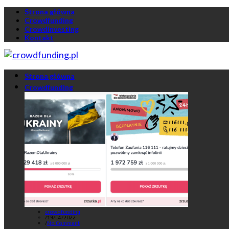
Strona główna
Crowdfunding
Crowdinvesting
Kontakt
Strona główna
Crowdfunding
crowdfunding
/
19/04/2022
/
No Comment