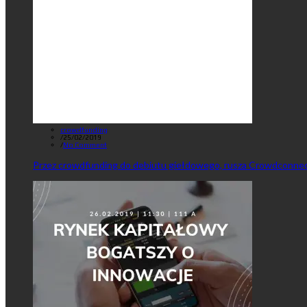
crowdfunding
/
25/02/2019
/
No Comment
Przez crowdfunding do debiutu giełdowego, rusza Crowdconnec