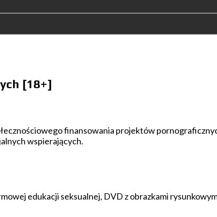
ych [18+]
połecznościowego finansowania projektów pornograficznyc
jalnych wspierających.
rmowej edukacji seksualnej, DVD z obrazkami rysunkowymi