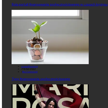
Rola portali finansowania społecznościowego w czasach kryzysu
crowdfunding
/
19/02/2022
/
No Comment
Typy finansowania społecznościowego