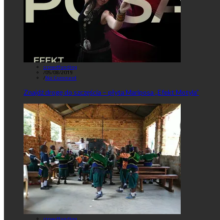
crowdfunding
/
05/08/2019
/
No Comment
Znajdź drogę do szczęścia – płyta Mariposa „Efekt Motyla”
crowdfunding