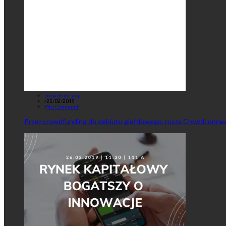
crowdfunding
/
25/02/2019
/
No Comment
Przez crowdfunding do debiutu giełdowego, rusza Crowdconnec