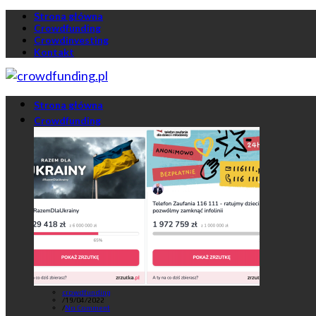
Strona główna
Crowdfunding
Crowdinvesting
Kontakt
Strona główna
Crowdfunding
crowdfunding
/
19/04/2022
/
No Comment