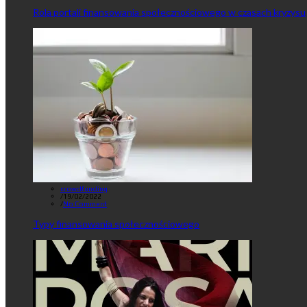
Rola portali finansowania społecznościowego w czasach kryzysu
crowdfunding
/
19/02/2022
/
No Comment
Typy finansowania społecznościowego