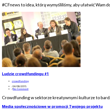
#CFnews to idea, którą wymyśliliśmy, aby ułatwić Wam d
Ludzie crowdfundingu #1
crowdfunding
/
24/08/2015
/
No Comment
Crowdfunding w sektorze kreatywnym i kulturze to bardzo
Media społecznościowe w promocji Twojego projektu