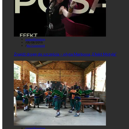
crowdfunding
/
05/08/2019
/
No Comment
Znajdź drogę do szczęścia – płyta Mariposa „Efekt Motyla”
crowdfunding