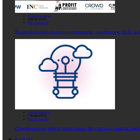
Crowdinvesting
/
20/02/2019
/
No Comment
Rynek kapitałowy bogatszy o innowacje – konferencja 26.02. w 
Crowdinvesting
/
19/09/2018
/
No Comment
Crowdinvesting jedyną realną szansą dla startupu – relacja z de
Kontakt