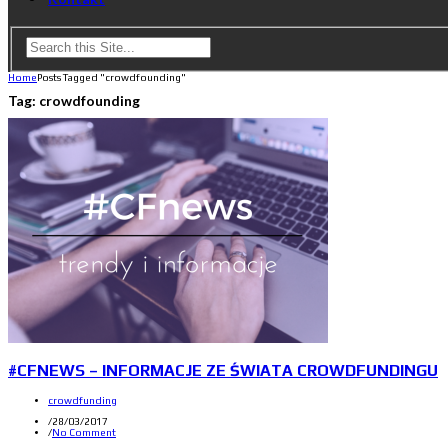
Home
Posts Tagged "crowdfounding"
Tag:
crowdfounding
#CFNEWS – INFORMACJE ZE ŚWIATA CROWDFUNDINGU
crowdfunding
/
28/03/2017
/
No Comment