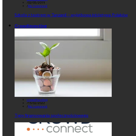
/
02/05/2019
/
No Comment
Szkoła z teatrem w Tanzanii – wyjątkowa inicjatywa Polaków
Crowdinvesting
crowdfunding
/
19/02/2022
/
No Comment
Typy finansowania społecznościowego