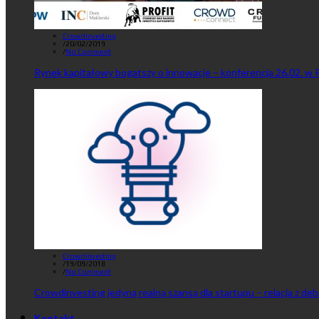
Crowdinvesting
/
20/02/2019
/
No Comment
Rynek kapitałowy bogatszy o innowacje – konferencja 26.02. w 
Crowdinvesting
/
19/09/2018
/
No Comment
Crowdinvesting jedyną realną szansą dla startupu – relacja z de
Kontakt