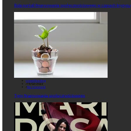
Rola portali finansowania społecznościowego w czasach kryzysu
crowdfunding
/
19/02/2022
/
No Comment
Typy finansowania społecznościowego