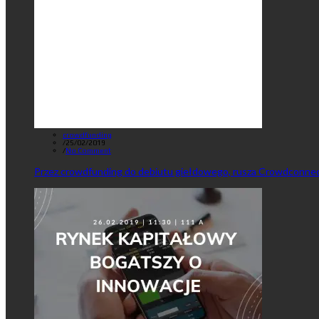
crowdfunding
/
25/02/2019
/
No Comment
Przez crowdfunding do debiutu giełdowego, rusza Crowdconnec