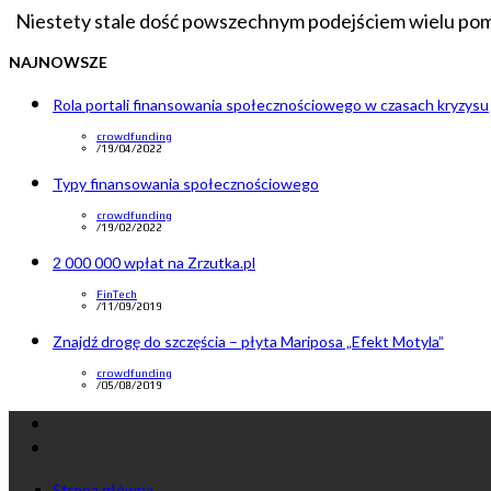
Niestety stale dość powszechnym podejściem wielu pomy
NAJNOWSZE
Rola portali finansowania społecznościowego w czasach kryzysu
crowdfunding
/
19/04/2022
Typy finansowania społecznościowego
crowdfunding
/
19/02/2022
2 000 000 wpłat na Zrzutka.pl
FinTech
/
11/09/2019
Znajdź drogę do szczęścia – płyta Mariposa „Efekt Motyla”
crowdfunding
/
05/08/2019
Zobacz
profil
Zobacz
crowdfundingpl
profil
Strona główna