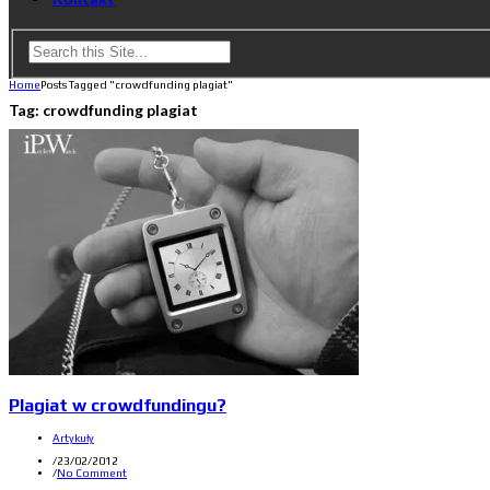
Home
Posts Tagged "crowdfunding plagiat"
Tag:
crowdfunding plagiat
Plagiat w crowdfundingu?
Artykuły
/
23/02/2012
/
No Comment