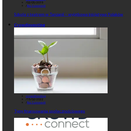
/
02/05/2019
/
No Comment
Szkoła z teatrem w Tanzanii – wyjątkowa inicjatywa Polaków
Crowdinvesting
crowdfunding
/
19/02/2022
/
No Comment
Typy finansowania społecznościowego