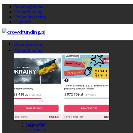
Strona główna
Crowdfunding
Crowdinvesting
Kontakt
Strona główna
Crowdfunding
crowdfunding
/
19/04/2022
/
No Comment