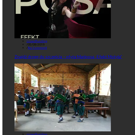
crowdfunding
/
05/08/2019
/
No Comment
Znajdź drogę do szczęścia – płyta Mariposa „Efekt Motyla”
crowdfunding