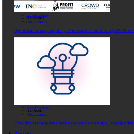
Crowdinvesting
/
20/02/2019
/
No Comment
Rynek kapitałowy bogatszy o innowacje – konferencja 26.02. w 
Crowdinvesting
/
19/09/2018
/
No Comment
Crowdinvesting jedyną realną szansą dla startupu – relacja z de
Kontakt