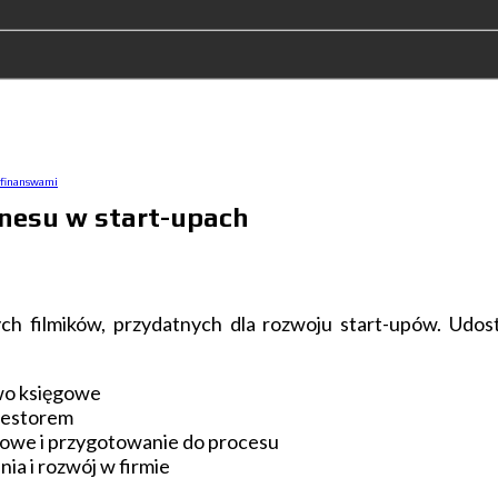
 finanswami
znesu w start-upach
ch filmików, przydatnych dla rozwoju start-upów. Udos
owo księgowe
nwestorem
sowe i przygotowanie do procesu
nia i rozwój w firmie