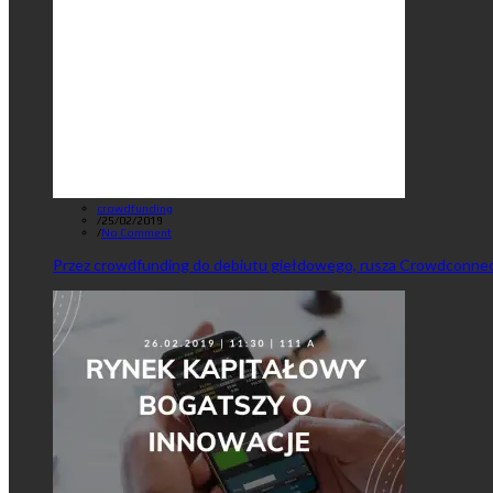
crowdfunding
/
25/02/2019
/
No Comment
Przez crowdfunding do debiutu giełdowego, rusza Crowdconnec