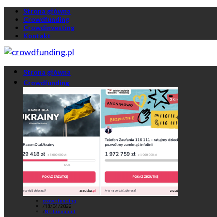
Strona główna
Crowdfunding
Crowdinvesting
Kontakt
Strona główna
Crowdfunding
crowdfunding
/
19/04/2022
/
No Comment