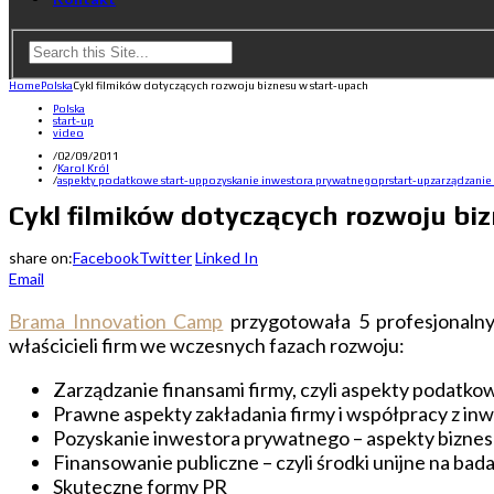
Home
Polska
Cykl filmików dotyczących rozwoju biznesu w start-upach
Polska
start-up
video
/
02/09/2011
/
Karol Król
/
aspekty podatkowe start-up
pozyskanie inwestora prywatnego
pr
start-up
zarządzanie
Cykl filmików dotyczących rozwoju bi
share on:
Facebook
Twitter
Linked In
Email
Brama Innovation Camp
przygotowała 5 profesjonalny
właścicieli firm we wczesnych fazach rozwoju:
Zarządzanie finansami firmy, czyli aspekty podatk
Prawne aspekty zakładania firmy i współpracy z i
Pozyskanie inwestora prywatnego – aspekty bizne
Finansowanie publiczne – czyli środki unijne na bada
Skuteczne formy PR