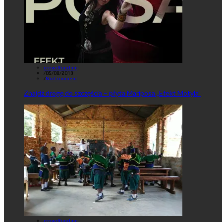
crowdfunding
/
05/08/2019
/
No Comment
Znajdź drogę do szczęścia – płyta Mariposa „Efekt Motyla”
crowdfunding