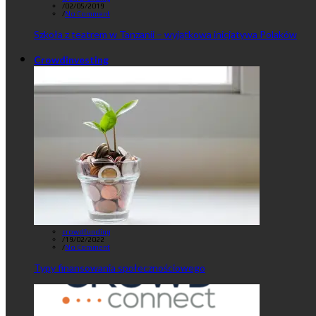
/
02/05/2019
/
No Comment
Szkoła z teatrem w Tanzanii – wyjątkowa inicjatywa Polaków
Crowdinvesting
crowdfunding
/
19/02/2022
/
No Comment
Typy finansowania społecznościowego