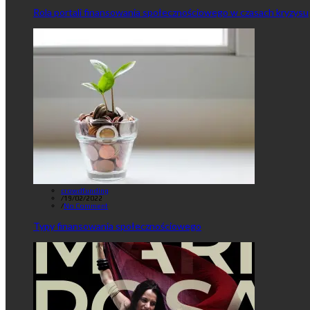
Rola portali finansowania społecznościowego w czasach kryzysu
crowdfunding
/
19/02/2022
/
No Comment
Typy finansowania społecznościowego