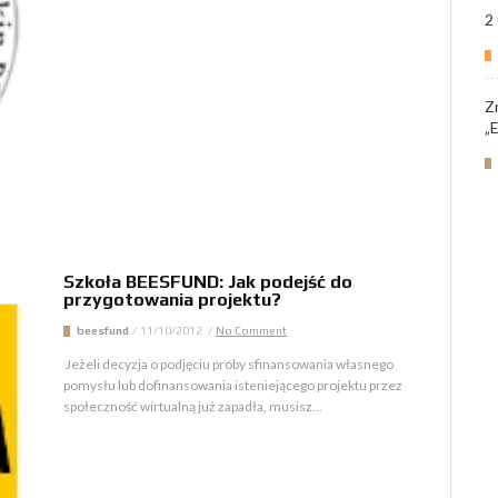
2
Z
„
Szkoła BEESFUND: Jak podejść do
przygotowania projektu?
beesfund
/
11/10/2012
/
No Comment
Jeżeli decyzja o podjęciu próby sfinansowania własnego
pomysłu lub dofinansowania isteniejącego projektu przez
społeczność wirtualną już zapadła, musisz...