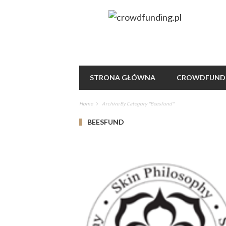
STRONA GŁÓWNA
CROWDFUND
Home
Archive By Category "beesfund"
BEESFUND