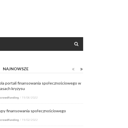
NAJNOWSZE
ola portali finansowania społecznościowego w
zasach kryzysu
crowdfunding
/
19/04/2022
ypy finansowania społecznościowego
crowdfunding
/
19/02/2022