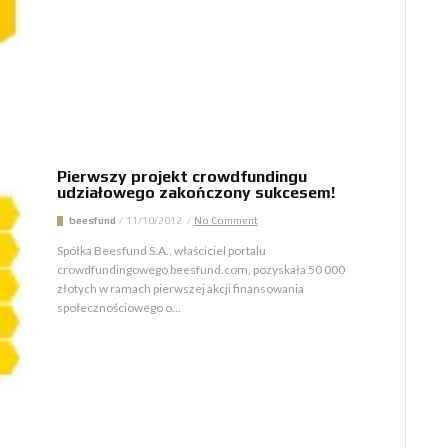
Pierwszy projekt crowdfundingu
udziałowego zakończony sukcesem!
beesfund
/
11/10/2012
/
No Comment
Spółka Beesfund S.A., właściciel portalu
crowdfundingowego beesfund.com, pozyskała 50 000
złotych w ramach pierwszej akcji finansowania
społecznościowego o...