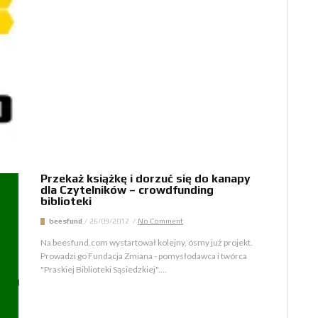
Przekaż książkę i dorzuć się do kanapy
dla Czytelników – crowdfunding
biblioteki
beesfund
/
26/09/2012
/
No Comment
Na beesfund.com wystartował kolejny, ósmy już projekt.
Prowadzi go Fundacja Zmiana - pomysłodawca i twórca
"Praskiej Biblioteki Sąsiedzkiej"....