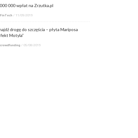
 000 000 wpłat na Zrzutka.pl
FinTech
/
11/09/2019
najdź drogę do szczęścia – płyta Mariposa
Efekt Motyla”
crowdfunding
/
05/08/2019