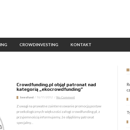
ING
CROWDINVESTING
KONTAKT
Crowdfunding.pl objął patronat nad
R
kategorią „ekocrowdfunding”
c
beesfund
/
16/11/2012
/
No Comment
Z uwagi na prywatne zainteresowanie promocją postaw
proekologicznych większości załogi crowdfunding.pl, z
T
przyjemnością informujemy, że objęliśmy patronat
specjalny...