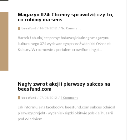
Magazyn 074: Chcemy sprawdzić czy to,
co robimy ma sens
beesfund
/
14/09/2012
/
No Comment
Bartek Łabuda jest pomysłodawcą lokalnego magazynu
kulturalnego 074 wydawanego przez Świdnicki Ośrodek
Kultury. W rozmowie z portalem crowdfunding.pl...
Nagły zwrot akcji i pierwszy sukces na
beesfund.com
beesfund
/
07/09/2012
/
1 Comment
Jak informuje na facebook'u beesfund.com sukces odniósł
pierwszy projekt - wydanie książki o bitwie polskiej husarii
pod Wiedniem....