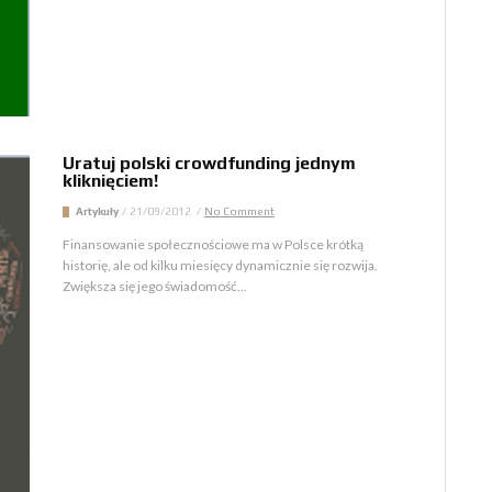
Uratuj polski crowdfunding jednym
kliknięciem!
Artykuły
/
21/09/2012
/
No Comment
Finansowanie społecznościowe ma w Polsce krótką
historię, ale od kilku miesięcy dynamicznie się rozwija.
Zwiększa się jego świadomość...