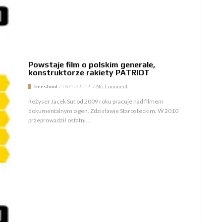
Powstaje film o polskim generale,
konstruktorze rakiety PATRIOT
beesfund
/
05/10/2012
/
No Comment
Reżyser Jacek Sut od 2009 roku pracuje nad filmem
dokumentalnym o gen. Zdzisławie Starosteckim. W 2010
przeprowadził ostatni...