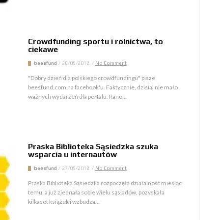
Crowdfunding sportu i rolnictwa, to
ciekawe
beesfund
/
28/09/2012
/
No Comment
"Dobry dzień dla polskiego crowdfundingu" pisze
beesfund.com na facebook'u. Faktycznie, dzisiaj nie mało
ważnych wydarzeń dla portalu. Rano...
Praska Biblioteka Sąsiedzka szuka
wsparcia u internautów
beesfund
/
27/09/2012
/
No Comment
Praska Biblioteka Sąsiedzka rozpoczęła działalność miesiąc
temu, a już zjednała sobie wielu sąsiadów, pozyskała
kilkaset książek i wzbudza...