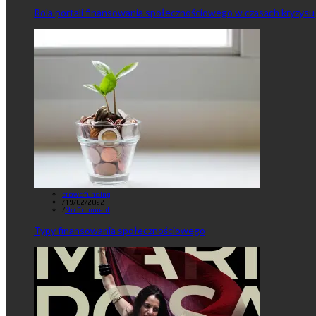
Rola portali finansowania społecznościowego w czasach kryzysu
crowdfunding
/
19/02/2022
/
No Comment
Typy finansowania społecznościowego