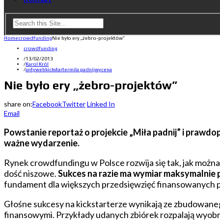
Home
crowdfunding
Nie było ery „żebro-projektów”
crowdfunding
/
13/02/2013
/
Karol Król
/
antyweb
kickstarter
mila padnij
wycena
Nie było ery „żebro-projektów”
share on:
Facebook
Twitter
Linked In
Email
Powstanie reportaż o projekcie „Miła padnij” i prawd
ważne wydarzenie.
Rynek crowdfundingu w Polsce rozwija się tak, jak można
dość niszowe.
Sukces na razie ma wymiar maksymalnie p
fundament dla większych przedsięwzięć finansowanych 
Głośne sukcesy na kickstarterze wynikają ze zbudowaneg
finansowymi. Przykłady udanych zbiórek rozpalają wyobraź