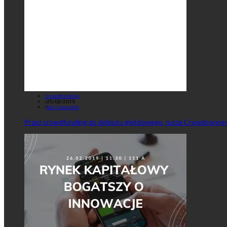
crowdfunding
/
25/02/2019
/
No Comment
Przez crowdfunding do debiutu giełdowego, rusza Crowdconnec