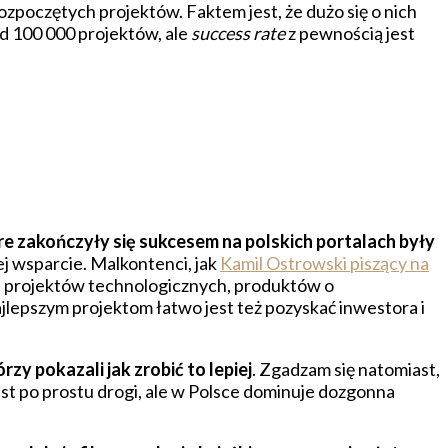
ozpoczętych projektów. Faktem jest, że dużo się o nich
d 100 000 projektów, ale
success rate
z pewnością jest
re zakończyły się sukcesem na polskich portalach były
j wsparcie. Malkontenci, jak
Kamil Ostrowski piszący na
ma projektów technologicznych, produktów o
Najlepszym projektom łatwo jest też pozyskać inwestora i
zy pokazali jak zrobić to lepiej
. Zgadzam się natomiast,
jest po prostu drogi, ale w Polsce dominuje dozgonna