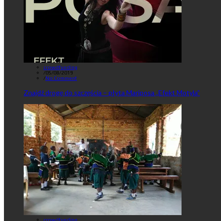
crowdfunding
/
05/08/2019
/
No Comment
Znajdź drogę do szczęścia – płyta Mariposa „Efekt Motyla”
crowdfunding