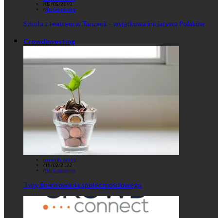
/
02/05/2019
/
No Comment
Szkoła z teatrem w Tanzanii – wyjątkowa inicjatywa Polaków
Crowdinvesting
crowdfunding
/
19/02/2022
/
No Comment
Typy finansowania społecznościowego