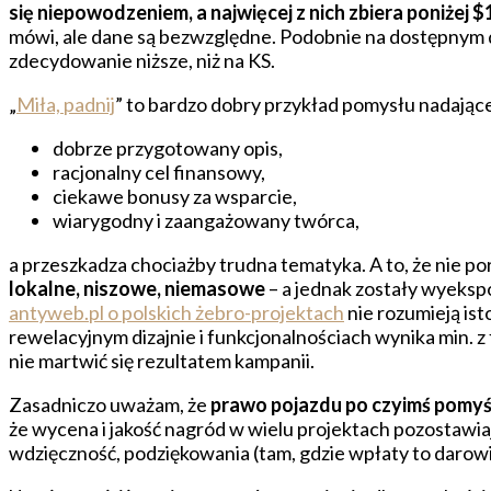
się niepowodzeniem, a najwięcej z nich zbiera poniżej $
mówi, ale dane są bezwzględne. Podobnie na dostępnym 
zdecydowanie niższe, niż na KS.
„
Miła, padnij
” to bardzo dobry przykład pomysłu nadając
dobrze przygotowany opis,
racjonalny cel finansowy,
ciekawe bonusy za wsparcie,
wiarygodny i zaangażowany twórca,
a przeszkadza chociażby trudna tematyka. A to, że nie p
lokalne, niszowe, niemasowe
– a jednak zostały wyeksp
antyweb.pl o polskich żebro-projektach
nie rozumieją is
rewelacyjnym dizajnie i funkcjonalnościach wynika min. z
nie martwić się rezultatem kampanii.
Zasadniczo uważam, że
prawo pojazdu po czyimś pomyśle 
że wycena i jakość nagród w wielu projektach pozostawiają
wdzięczność, podziękowania (tam, gdzie wpłaty to darowi