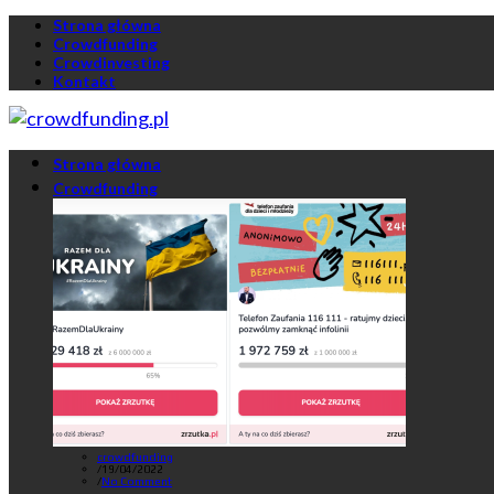
Strona główna
Crowdfunding
Crowdinvesting
Kontakt
Strona główna
Crowdfunding
crowdfunding
/
19/04/2022
/
No Comment