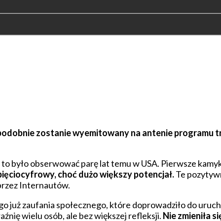
opodobnie zostanie wyemitowany na antenie programu tr
 to było obserwować parę lat temu w USA. Pierwsze kamyki 
ięciocyfrowy, choć dużo większy potencjał.
Te pozytywn
przez Internautów.
o już zaufania społecznego, które doprowadziło do uruch
nię wielu osób, ale bez większej refleksji.
Nie zmieniła s