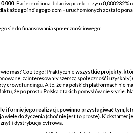
10 000
. Barierę miliona dolarów przekroczyło 0,000232% r
dla każdego indiegogo.com – uruchomionych zostało pona
ego się do finansowania społecznościowego:
orwie mas? Co z tego! Praktycznie
wszystkie projekty, któ
onowane, zainteresowały szerszą społeczność i uzyskały je
toty crowdfundingu. A to, że na polskich platformach nie 
 faktu, że po prostu Polska z takich pomysłów nie słynie. 
i formie jego realizacji, powinno przysługiwać tym, któr
 wiele do życzenia (choć nie jest to proste). Kickstarter 
zny) i dystrybucja cyfrowa.