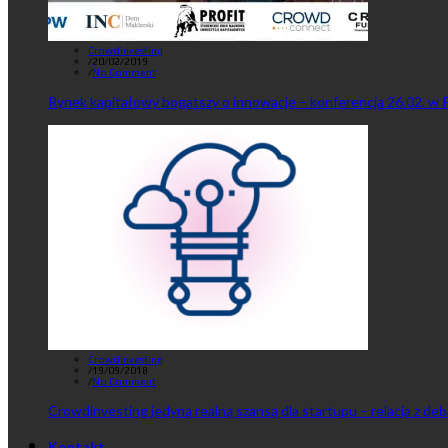
Crowdinvesting
/
20/02/2019
/
No Comment
Rynek kapitałowy bogatszy o innowacje – konferencja 26.02. w 
Crowdinvesting
/
19/09/2018
/
No Comment
Crowdinvesting jedyną realną szansą dla startupu – relacja z de
Kontakt