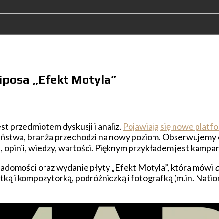
riposa „Efekt Motyla”
st przedmiotem dyskusji i analiz.
Pojawiają się nowe platf
twa, branża przechodzi na nowy poziom. Obserwujemy co r
li, opinii, wiedzy, wartości. Pięknym przykładem jest kam
iadomości oraz wydanie płyty „Efekt Motyla”, która mówi
o
tką i kompozytorką, podróżniczką i fotografką (m.in. Nati