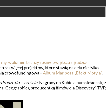
ormy
,
wolumen branży rośnie
,
zwiększa się udział
az więcej projektów, które stawią na celu nie tylko
pania crowdfundingowa –
Album Mariposa „Efekt Motyla”
.
 drodze do szczęścia
. Nagrany na Kubie album składa się z
onal Geographic), producentką filmów dla Discovery i TVP,