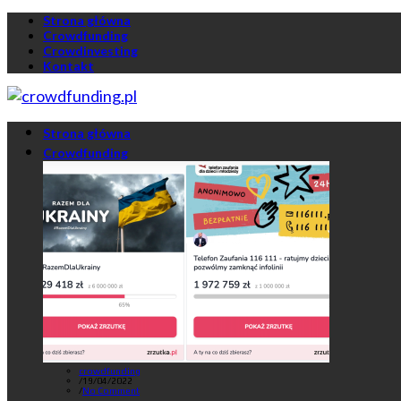
Strona główna
Crowdfunding
Crowdinvesting
Kontakt
Strona główna
Crowdfunding
crowdfunding
/
19/04/2022
/
No Comment