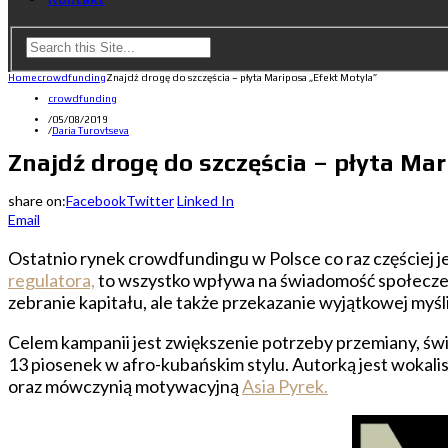
Home
crowdfunding
Znajdź drogę do szczęścia – płyta Mariposa „Efekt Motyla”
crowdfunding
/
05/08/2019
/
Daria Turovtseva
Znajdź drogę do szczęścia – płyta Ma
share on:
Facebook
Twitter
Linked In
Email
Ostatnio rynek crowdfundingu w Polsce co raz częściej je
regulatora,
to wszystko wpływa na świadomość społeczeńs
zebranie kapitału, ale także przekazanie wyjątkowej myś
Celem kampanii jest zwiększenie potrzeby przemiany, św
13 piosenek w afro-kubańskim stylu. Autorką jest wokalis
oraz mówczynią motywacyjną
Asia Pyrek.