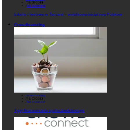
/
02/05/2019
/
No Comment
Szkoła z teatrem w Tanzanii – wyjątkowa inicjatywa Polaków
Crowdinvesting
crowdfunding
/
19/02/2022
/
No Comment
Typy finansowania społecznościowego