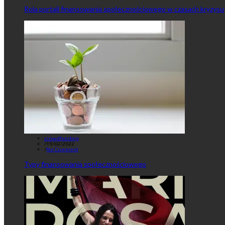
Rola portali finansowania społecznościowego w czasach kryzysu
crowdfunding
/
19/02/2022
/
No Comment
Typy finansowania społecznościowego