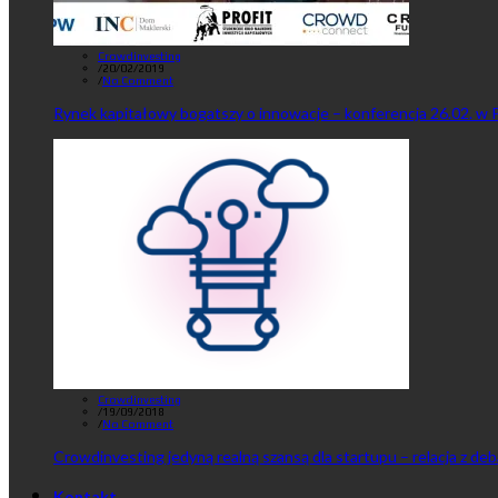
Crowdinvesting
/
20/02/2019
/
No Comment
Rynek kapitałowy bogatszy o innowacje – konferencja 26.02. w 
Crowdinvesting
/
19/09/2018
/
No Comment
Crowdinvesting jedyną realną szansą dla startupu – relacja z de
Kontakt