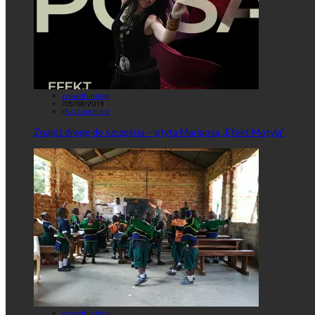
crowdfunding
/
05/08/2019
/
No Comment
Znajdź drogę do szczęścia – płyta Mariposa „Efekt Motyla”
crowdfunding