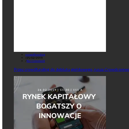
crowdfunding
/
25/02/2019
/
No Comment
Przez crowdfunding do debiutu giełdowego, rusza Crowdconnec