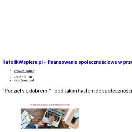
KatolikWspiera.pl – finansowanie społecznościowe w prze
crowdfunding
/
24/11/2018
/
No Comment
"Podziel się dobrem!" - pod takim hasłem do społecznoś