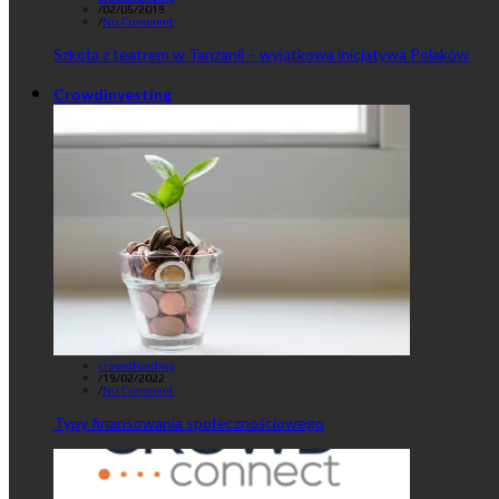
/
02/05/2019
/
No Comment
Szkoła z teatrem w Tanzanii – wyjątkowa inicjatywa Polaków
Crowdinvesting
crowdfunding
/
19/02/2022
/
No Comment
Typy finansowania społecznościowego