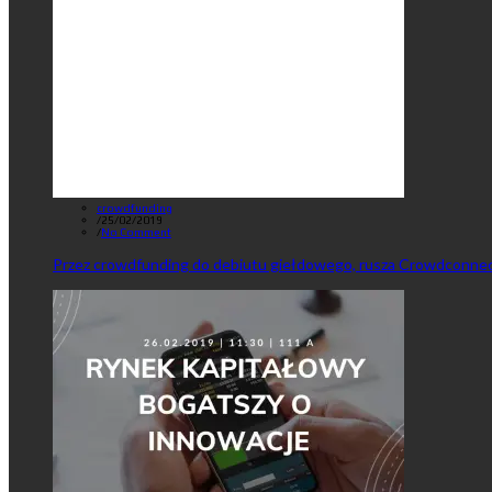
crowdfunding
/
25/02/2019
/
No Comment
Przez crowdfunding do debiutu giełdowego, rusza Crowdconnec