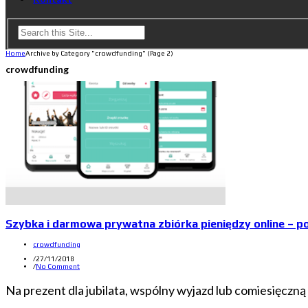
Home
Archive by Category "crowdfunding"
(Page 2)
crowdfunding
Szybka i darmowa prywatna zbiórka pieniędzy online – p
crowdfunding
/
27/11/2018
/
No Comment
Na prezent dla jubilata, wspólny wyjazd lub comiesięczną