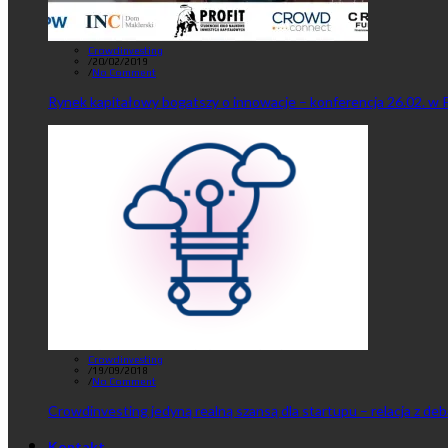
Crowdinvesting
/
20/02/2019
/
No Comment
Rynek kapitałowy bogatszy o innowacje – konferencja 26.02. w 
Crowdinvesting
/
19/09/2018
/
No Comment
Crowdinvesting jedyną realną szansą dla startupu – relacja z de
Kontakt