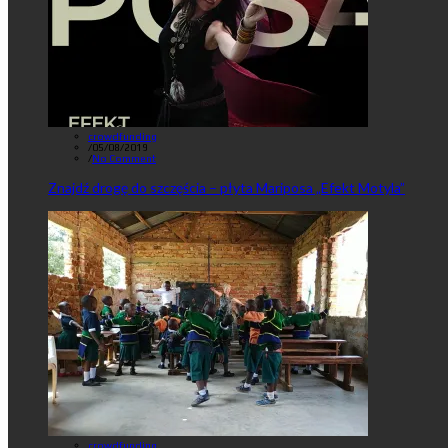
crowdfunding
/
05/08/2019
/
No Comment
Znajdź drogę do szczęścia – płyta Mariposa „Efekt Motyla”
crowdfunding