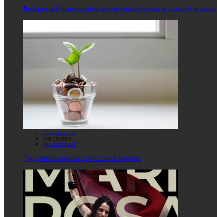
Rola portali finansowania społecznościowego w czasach kryzysu
crowdfunding
/
19/02/2022
/
No Comment
Typy finansowania społecznościowego