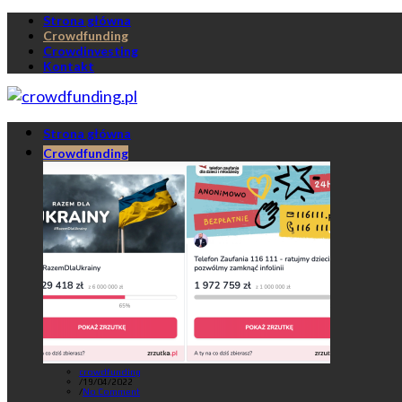
Strona główna
Crowdfunding
Crowdinvesting
Kontakt
Strona główna
Crowdfunding
crowdfunding
/
19/04/2022
/
No Comment