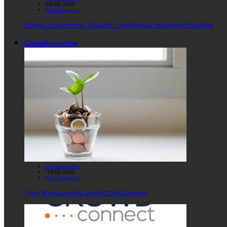
/
02/05/2019
/
No Comment
Szkoła z teatrem w Tanzanii – wyjątkowa inicjatywa Polaków
Crowdinvesting
crowdfunding
/
19/02/2022
/
No Comment
Typy finansowania społecznościowego