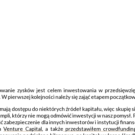
wanie zysków jest celem inwestowania w przedsięwzięci
 W pierwszej kolejności należy się zająć etapem początkowy
ją dostępu do niektórych źródeł kapitału, więc skupię się
ych kumpli, którzy nie mogą odmówić inwestycji w nasz pomys
 zabezpieczenie dla innych inwestorów i instytucji finan
ch
Venture Capital
, a także
przedstawiłem crowdfunding