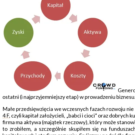
Genero
ostatni (i najprzyjemniejszy etap) w prowadzeniu biznesu.
Małe przedsięwzięcia we wczesnych fazach rozwoju nie ma
4 F
, czyli kapitał założycieli, „babci i cioci” oraz dobr
firma ma aktywa (majątek rzeczowy), który może stanowić
to zrobiłem, a szczególnie skupiłem się na fundusza