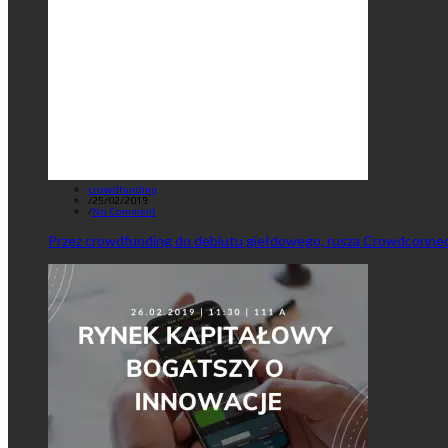
crowdfunding
/
25/02/2019
/
No Comment
Przez crowdfunding do debiutu giełdowego, rusza Crowdconnec