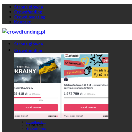
Strona główna
Crowdfunding
Crowdinvesting
Kontakt
Strona główna
Crowdfunding
crowdfunding
/
19/04/2022
/
No Comment