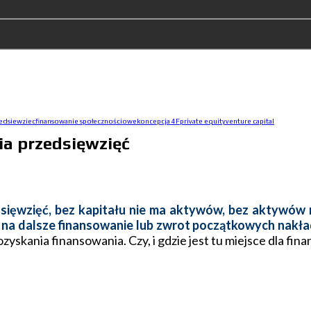
zedsiewziec
finansowanie społecznościowe
koncepcja 4F
private equity
venture capital
ia przedsięwzięć
dsięwzięć, bez kapitału nie ma aktywów, bez aktywów
u na dalsze finansowanie lub zwrot początkowych nakł
zyskania finansowania. Czy, i gdzie jest tu miejsce dla f