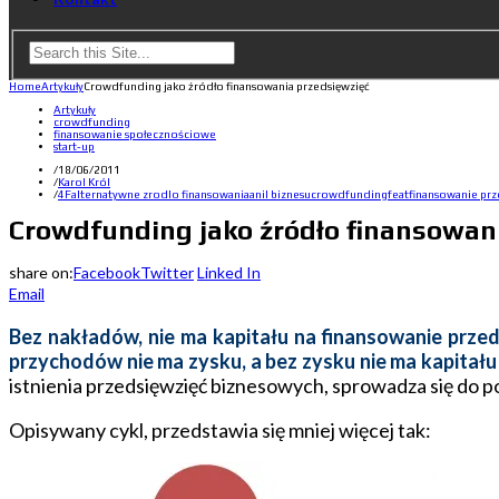
Home
Artykuły
Crowdfunding jako źródło finansowania przedsięwzięć
Artykuły
crowdfunding
finansowanie społecznościowe
start-up
/
18/06/2011
/
Karol Król
/
4F
alternatywne zrodlo finansowania
anil biznesu
crowdfunding
feat
finansowanie pr
Crowdfunding jako źródło finansowan
share on:
Facebook
Twitter
Linked In
Email
Bez nakładów, nie ma kapitału na finansowanie prze
przychodów nie ma zysku, a bez zysku nie ma kapitał
istnienia przedsięwzięć biznesowych, sprowadza się do po
Opisywany cykl, przedstawia się mniej więcej tak: