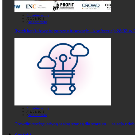
Crowdinvesting
/
20/02/2019
/
No Comment
Rynek kapitałowy bogatszy o innowacje – konferencja 26.02. w 
Crowdinvesting
/
19/09/2018
/
No Comment
Crowdinvesting jedyną realną szansą dla startupu – relacja z de
Kontakt