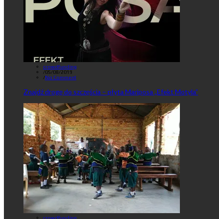
crowdfunding
/
05/08/2019
/
No Comment
Znajdź drogę do szczęścia – płyta Mariposa „Efekt Motyla”
crowdfunding